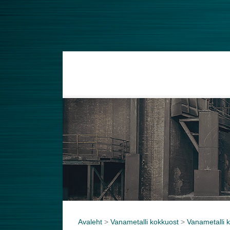
Avaleht
>
Vanametalli kokkuost
>
Vanametalli k