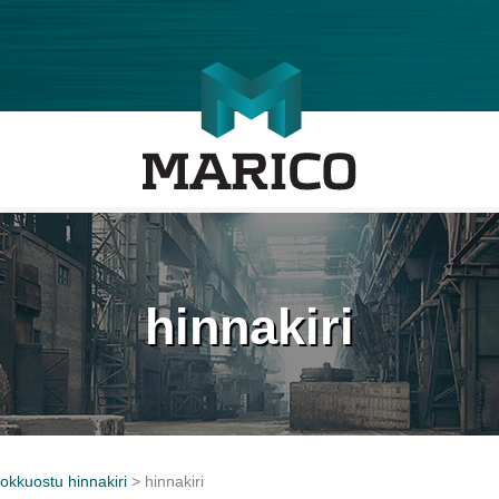
hinnakiri
okkuostu hinnakiri
>
hinnakiri