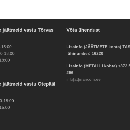
 jäätmeid vastu Tõrvas
Võta ühendust
-15:00
Lisainfo (JÄÄTMETE kohta) TA
0-18:00
lühinumber: 16220
18:00
Lisainfo (METALLi kohta) +372 
296
info[ät]maricom.ee
 jäätmeid vastu Otepääl
0-18:00
15:00