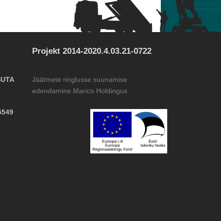
Projekt 2014-2020.4.03.21-0722
SUTA
Jäätmete ringlusse suunamise
edendamine Marico Holdingus
5549