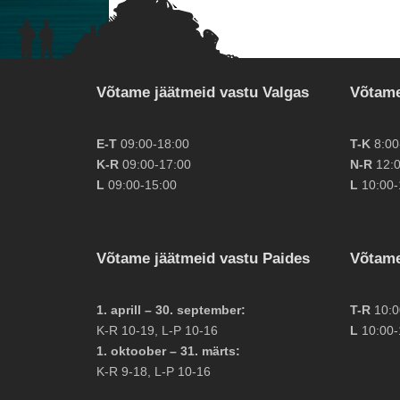
Võtame jäätmeid vastu Valgas
Võtame
E-T
09:00-18:00
T-K
8:00
K-R
09:00-17:00
N-R
12:0
L
09:00-15:00
L
10:00-
Võtame jäätmeid vastu Paides
Võtame
1. aprill – 30. september:
T-R
10:0
K-R 10-19, L-P 10-16
L
10:00-
1. oktoober – 31. märts:
K-R 9-18, L-P 10-16