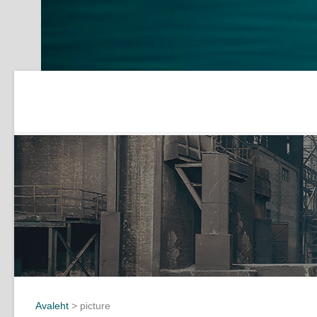
Avaleht
>
picture