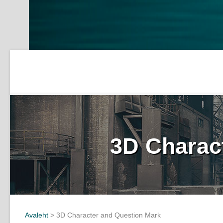
3D Charac
Avaleht
>
3D Character and Question Mark