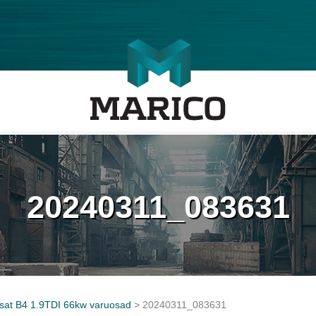
20240311_083631
at B4 1.9TDI 66kw varuosad
>
20240311_083631