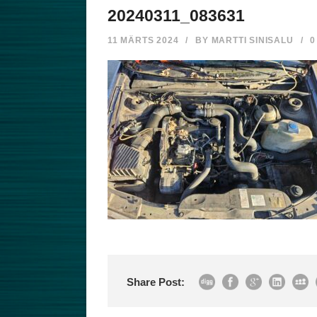
20240311_083631
11 MÄRTS 2024
/
BY
MARTTI SINISALU
/
0
Share Post: