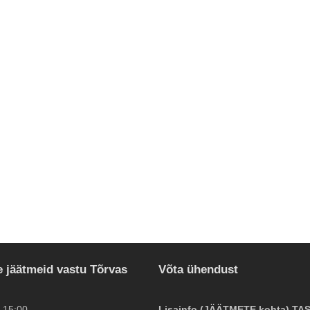
 jäätmeid vastu Tõrvas
Võta ühendust
-15:00
Lisainfo (JÄÄTMETE kohta) TA