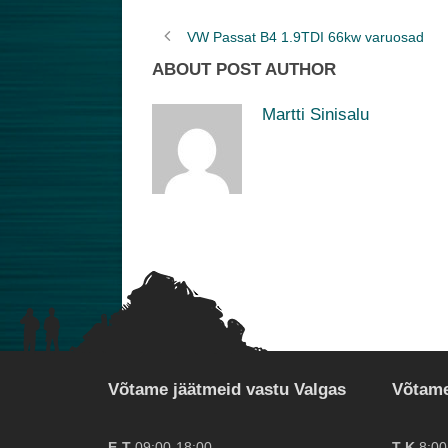
VW Passat B4 1.9TDI 66kw varuosad
ABOUT POST AUTHOR
Martti Sinisalu
Võtame jäätmeid vastu Valgas
Võtame
E-T
09:00-18:00
T-K
8:00