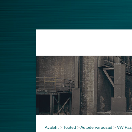
Avaleht
>
Tooted
>
Autode varuosad
>
VW Pass