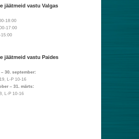
e jäätmeid vastu Valgas
00-18:00
00-17:00
-15:00
e jäätmeid vastu Paides
ll – 30. september:
19, L-P 10-16
ober – 31. märts:
8, L-P 10-16