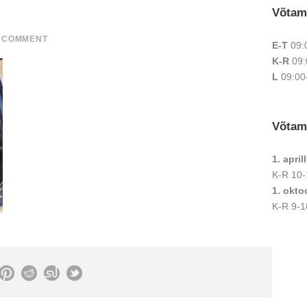
Võtam
 COMMENT
E-T
09:
K-R
09:
L
09:00
Võtam
1. apri
K-R 10-
1. okto
K-R 9-1