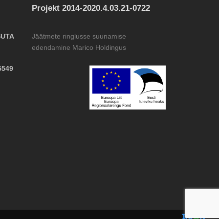
Projekt 2014-2020.4.03.21-0722
SUTA
Jäätmete ringlusse suunamise
edendamine Marico Holdingus
5549