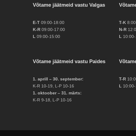
Võtame jäätmeid vastu Valgas
Võtame
E-T
09:00-18:00
T-K
8:00
K-R
09:00-17:00
N-R
12:0
L
09:00-15:00
L
10:00-
Võtame jäätmeid vastu Paides
Võtame
1. aprill – 30. september:
T-R
10:0
K-R 10-19, L-P 10-16
L
10:00-
1. oktoober – 31. märts:
K-R 9-18, L-P 10-16