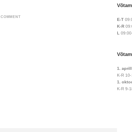
Võtam
 COMMENT
E-T
09:
K-R
09:
L
09:00
Võtam
1. apri
K-R 10-
1. okto
K-R 9-1