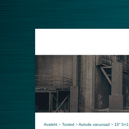
Avaleht
>
Tooted
>
Autode varuosad
>
15″ 5×1