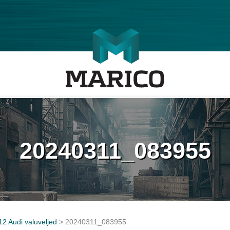
20240311_083955
12 Audi valuveljed
>
20240311_083955