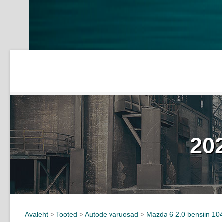
20
Avaleht
>
Tooted
>
Autode varuosad
>
Mazda 6 2.0 bensiin 10