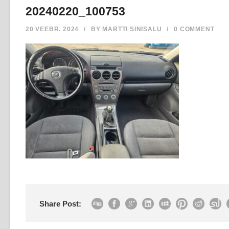
20240220_100753
20 VEEBR. 2024
/
BY
MARTTI SINISALU
/
0 COMMENT
Share Post: