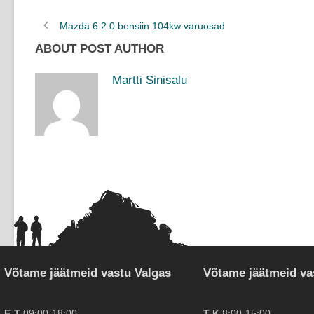
Mazda 6 2.0 bensiin 104kw varuosad
ABOUT POST AUTHOR
Martti Sinisalu
Võtame jäätmeid vastu Valgas
Võtame jäätmeid va
E-T
09:00-18:00
T-K
8:00-15:00