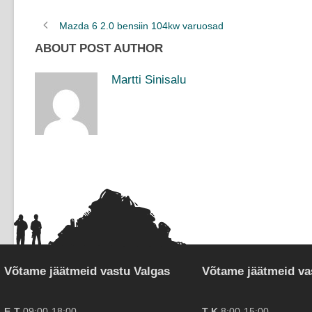
Mazda 6 2.0 bensiin 104kw varuosad
ABOUT POST AUTHOR
Martti Sinisalu
Võtame jäätmeid vastu Valgas
Võtame jäätmeid va
E-T
09:00-18:00
T-K
8:00-15:00