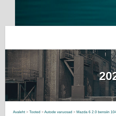
20
Avaleht
>
Tooted
>
Autode varuosad
>
Mazda 6 2.0 bensiin 10