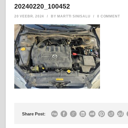
20240220_100452
20 VEEBR. 2024
/
BY
MARTTI SINISALU
/
0 COMMENT
Share Post: