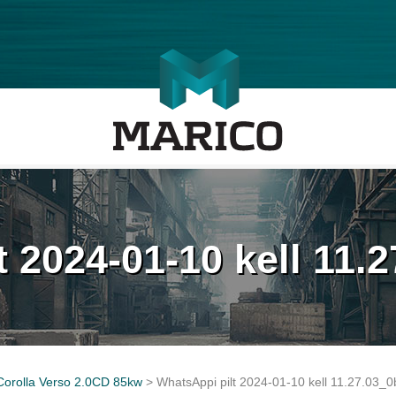
t 2024-01-10 kell 11.
Corolla Verso 2.0CD 85kw
>
WhatsAppi pilt 2024-01-10 kell 11.27.03_