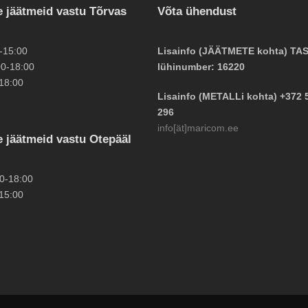
 jäätmeid vastu Tõrvas
Võta ühendust
-15:00
Lisainfo (JÄÄTMETE kohta) TA
0-18:00
lühinumber: 16220
18:00
Lisainfo (METALLi kohta) +372 
296
info[ät]maricom.ee
 jäätmeid vastu Otepääl
0-18:00
15:00