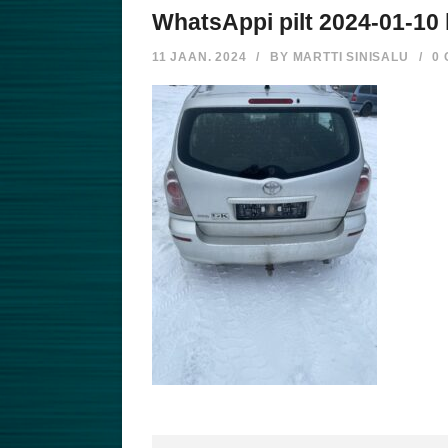
WhatsAppi pilt 2024-01-10 
11 JAAN. 2024
/
BY
MARTTI SINISALU
/
0