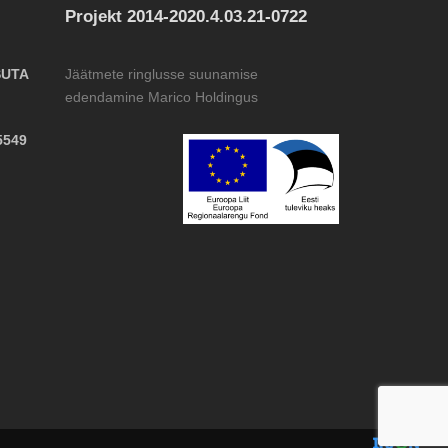
Projekt 2014-2020.4.03.21-0722
SUTA
Jäätmete ringlusse suunamise
edendamine Marico Holdingus
5549