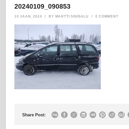
20240109_090853
10 JAAN. 2024
/
BY
MARTTI SINISALU
/
0 COMMENT
Share Post: