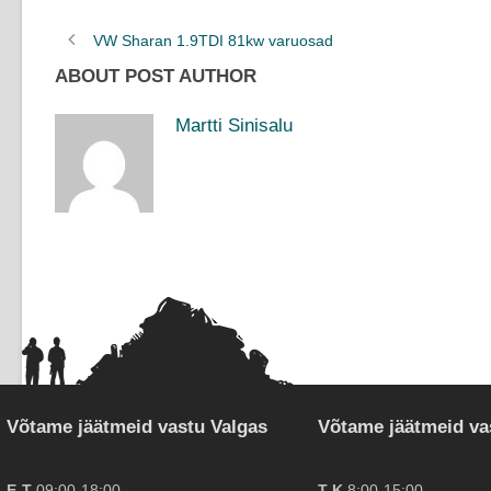
VW Sharan 1.9TDI 81kw varuosad
ABOUT POST AUTHOR
Martti Sinisalu
Võtame jäätmeid vastu Valgas
Võtame jäätmeid va
E-T
09:00-18:00
T-K
8:00-15:00