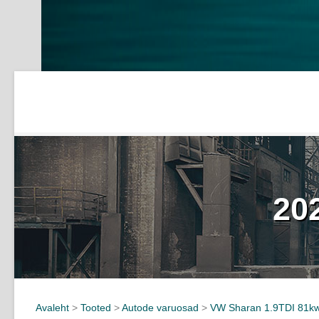
20
Avaleht
>
Tooted
>
Autode varuosad
>
VW Sharan 1.9TDI 81k