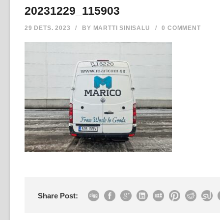
20231229_115903
29 DETS. 2023
/
BY
MARTTI SINISALU
/
0 COMMENT
Share Post: