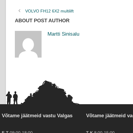
VOLVO FH12 6X2 multilift
ABOUT POST AUTHOR
Martti Sinisalu
Võtame jäätmeid vastu Valgas
Võtame jäätmeid va
E-T
09:00-18:00
T-K
8:00-15:00