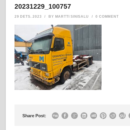
20231229_100757
29 DETS. 2023
/
BY
MARTTI SINISALU
/
0 COMMENT
Share Post: