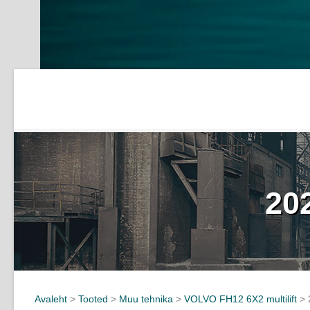
20
Avaleht
>
Tooted
>
Muu tehnika
>
VOLVO FH12 6X2 multilift
>