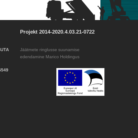
Projekt 2014-2020.4.03.21-0722
SUTA
Jäätmete ringlusse suunamise
edendamine Marico Holdingus
5549