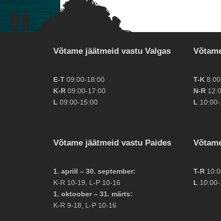
Võtame jäätmeid vastu Valgas
Võtame
E-T
09:00-18:00
T-K
8:00
K-R
09:00-17:00
N-R
12:0
L
09:00-15:00
L
10:00-
Võtame jäätmeid vastu Paides
Võtame
1. aprill – 30. september:
T-R
10:0
K-R 10-19, L-P 10-16
L
10:00-
1. oktoober – 31. märts:
K-R 9-18, L-P 10-16