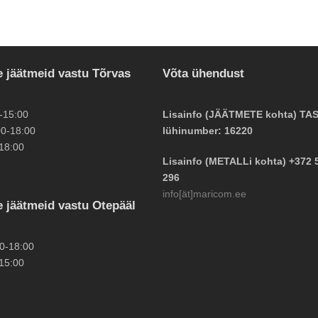
 jäätmeid vastu Tõrvas
Võta ühendust
-15:00
Lisainfo (JÄÄTMETE kohta) TA
0-18:00
lühinumber: 16220
18:00
Lisainfo (METALLi kohta) +372 
296
info[ät]maricom.ee
 jäätmeid vastu Otepääl
0-18:00
15:00